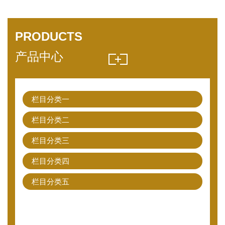
PRODUCTS
产品中心
栏目分类一
栏目分类二
栏目分类三
栏目分类四
栏目分类五